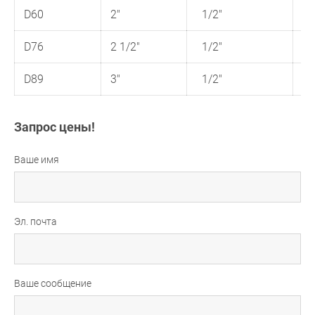
D60
2"
1/2"
1
D76
2 1/2"
1/2"
1
D89
3"
1/2"
1
Запрос цены!
Ваше имя
Эл. почта
Ваше сообщение