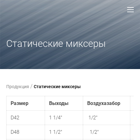
С
татические миксеры
/
Продукция
Статические миксеры
Размер
Выходы
Воздухазабор
Д
D42
1 1/4"
1/2"
1
D48
1 1/2"
1/2"
1